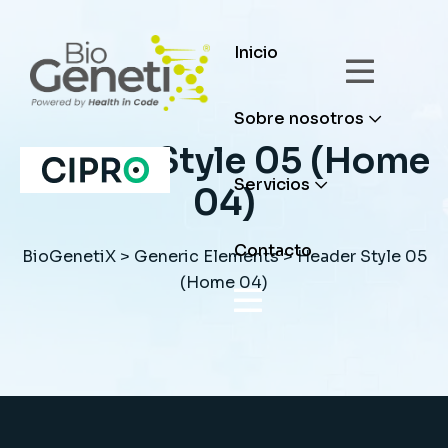
Inicio
Sobre nosotros
Header Style 05 (Home
Servicios
04)
Contacto
BioGenetiX
>
Generic Elements
>
Header Style 05
(Home 04)